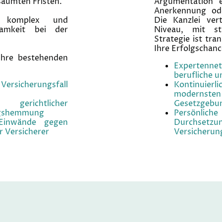
säumten Fristen.
Argumentation e
Anerkennung od
nd komplex und
Die Kanzlei ve
amkeit bei der
Niveau, mit s
Strategie ist tra
Ihre Erfolgschanc
 Ihre bestehenden
Expertenn
berufliche 
 Versicherungsfall
Kontinuie
modernsten
g gerichtlicher
Gesetzgebu
ngshemmung
Persönlic
Einwände gegen
Durchs
r Versicherer
Versicherun