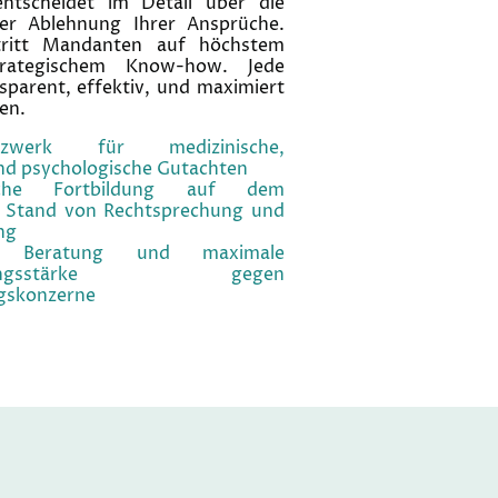
ntscheidet im Detail über die
er Ablehnung Ihrer Ansprüche.
rtritt Mandanten auf höchstem
trategischem Know-how. Jede
nsparent, effektiv, und maximiert
en.
etzwerk für medizinische,
und psychologische Gutachten
rliche Fortbildung auf dem
 Stand von Rechtsprechung und
ng
he Beratung und maximale
etzungsstärke gegen
gskonzerne