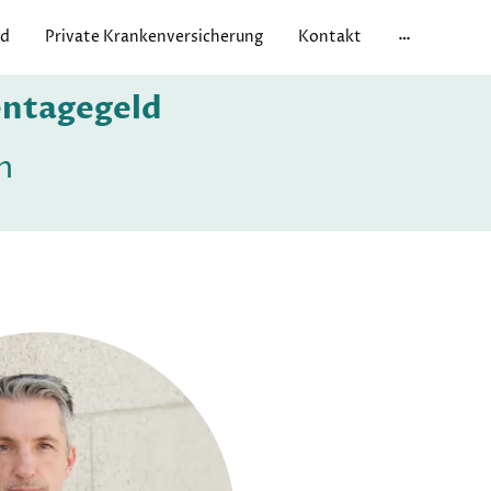
ld
Private Krankenversicherung
Kontakt
entagegeld
n