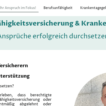
Ihr Anspruch im Fokus!
Berufsunfähigkeit
Krankentagege
ähigkeitsversicherung & Krank
Ansprüche erfolgreich durchsetze
ersicherern
nterstützung
hsetzen?
rleben, dass berechtigte
higkeitsversicherung oder
htmäßig abgelehnt oder